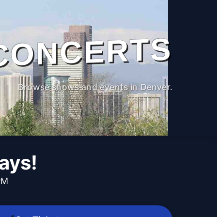
CONCERTS
Browse shows and events in Denver.
ays!
PM