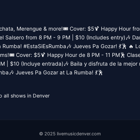
achata, Merengue & more!🎟️ Cover: $5🍹 Happy Hour fr
el Salsero from 8 PM - 9 PM | $10 (Includes entry)🎶 D
a Rumba! #EstaSiEsRumba🎶 Jueves Pa Gozar! 💃🕺 🔥 Lo
ms!🎟️ Cover: $5🍹 Happy Hour de 8 PM - 11 PM🕺 Clase
 | $10 (Incluye entrada)🎶 Baila y disfruta de la mejor 
ba🎶 Jueves Pa Gozar at La Rumba! 💃🕺
o all shows in Denver
© 2025 livemusicdenver.com