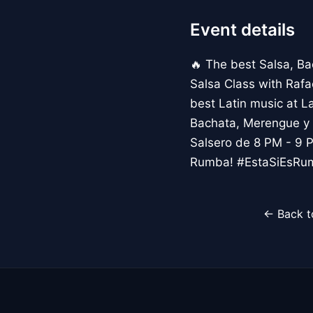
Event details
🔥 The best Salsa, B
Salsa Class with Rafa
best Latin music at L
Bachata, Merengue y 
Salsero de 8 PM - 9 PM
Rumba! #EstaSiEsRum
← Back t