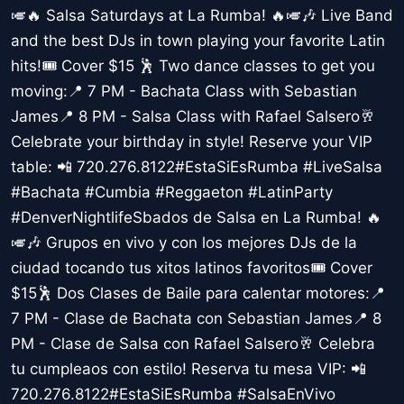
🎺🔥 Salsa Saturdays at La Rumba! 🔥🎺🎶 Live Band
and the best DJs in town playing your favorite Latin
hits!🎟️ Cover $15 🕺 Two dance classes to get you
moving:📍 7 PM - Bachata Class with Sebastian
James📍 8 PM - Salsa Class with Rafael Salsero🥂
Celebrate your birthday in style! Reserve your VIP
table: 📲 720.276.8122#EstaSiEsRumba #LiveSalsa
#Bachata #Cumbia #Reggaeton #LatinParty
#DenverNightlifeSbados de Salsa en La Rumba! 🔥
🎺🎶 Grupos en vivo y con los mejores DJs de la
ciudad tocando tus xitos latinos favoritos🎟️ Cover
$15🕺 Dos Clases de Baile para calentar motores:📍
7 PM - Clase de Bachata con Sebastian James📍 8
PM - Clase de Salsa con Rafael Salsero🥂 Celebra
tu cumpleaos con estilo! Reserva tu mesa VIP: 📲
720.276.8122#EstaSiEsRumba #SalsaEnVivo