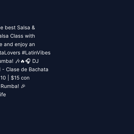
e best Salsa &
alsa Class with
e and enjoy an
taLovers #LatinVibes
umba! 🎶🔥🎧 DJ
M - Clase de Bachata
10 | $15 con
a Rumba! 🎉
ife