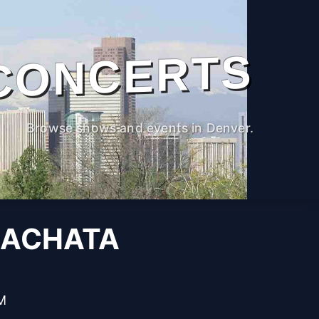
CONCERTS
Browse shows and events in Denver.
BACHATA
PM