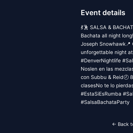
Event details
💃🕺 SALSA & BACHAT
Bachata all night lon
Joseph Snowhawk📍 Co
unforgettable night
#DenverNightlife #S
Noslen en las mezclas
con Subbu & Reid🕗 8
clasesNo te lo pierda
#EstaSiEsRumba #Sal
#SalsaBachataParty
← Back t