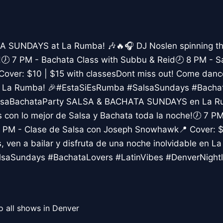
A SUNDAYS at La Rumba! 🎶🔥🎧 DJ Noslen spinning th
g!🕖 7 PM - Bachata Class with Subbu & Reid🕗 8 PM - S
ver: $10 | $15 with classesDont miss out! Come danc
 at La Rumba! 🎉#EstaSiEsRumba #SalsaSundays #Bacha
alsaBachataParty SALSA & BACHATA SUNDAYS en La R
 con lo mejor de Salsa y Bachata toda la noche!🕖 7 P
 PM - Clase de Salsa con Joseph Snowhawk📍 Cover: $
s, ven a bailar y disfruta de una noche inolvidable en L
saSundays #BachataLovers #LatinVibes #DenverNightl
o all shows in Denver