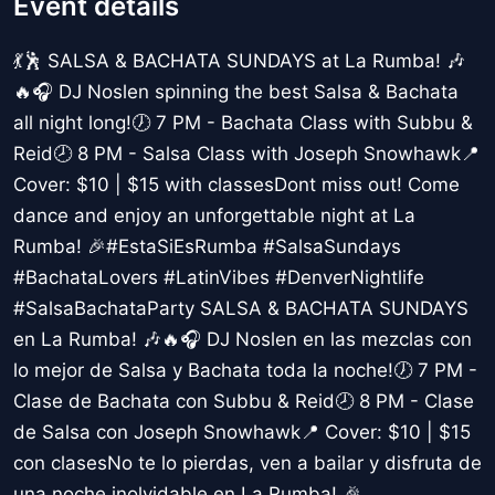
Event details
💃🕺 SALSA & BACHATA SUNDAYS at La Rumba! 🎶
🔥🎧 DJ Noslen spinning the best Salsa & Bachata
all night long!🕖 7 PM - Bachata Class with Subbu &
Reid🕗 8 PM - Salsa Class with Joseph Snowhawk📍
Cover: $10 | $15 with classesDont miss out! Come
dance and enjoy an unforgettable night at La
Rumba! 🎉#EstaSiEsRumba #SalsaSundays
#BachataLovers #LatinVibes #DenverNightlife
#SalsaBachataParty SALSA & BACHATA SUNDAYS
en La Rumba! 🎶🔥🎧 DJ Noslen en las mezclas con
lo mejor de Salsa y Bachata toda la noche!🕖 7 PM -
Clase de Bachata con Subbu & Reid🕗 8 PM - Clase
de Salsa con Joseph Snowhawk📍 Cover: $10 | $15
con clasesNo te lo pierdas, ven a bailar y disfruta de
una noche inolvidable en La Rumba! 🎉