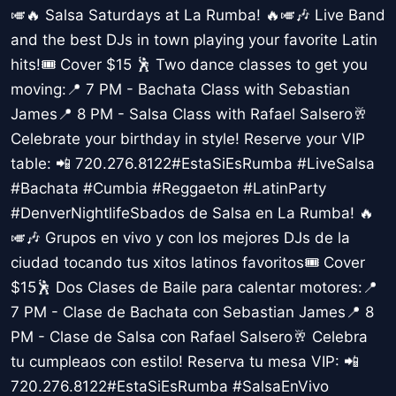
🎺🔥 Salsa Saturdays at La Rumba! 🔥🎺🎶 Live Band
and the best DJs in town playing your favorite Latin
hits!🎟️ Cover $15 🕺 Two dance classes to get you
moving:📍 7 PM - Bachata Class with Sebastian
James📍 8 PM - Salsa Class with Rafael Salsero🥂
Celebrate your birthday in style! Reserve your VIP
table: 📲 720.276.8122#EstaSiEsRumba #LiveSalsa
#Bachata #Cumbia #Reggaeton #LatinParty
#DenverNightlifeSbados de Salsa en La Rumba! 🔥
🎺🎶 Grupos en vivo y con los mejores DJs de la
ciudad tocando tus xitos latinos favoritos🎟️ Cover
$15🕺 Dos Clases de Baile para calentar motores:📍
7 PM - Clase de Bachata con Sebastian James📍 8
PM - Clase de Salsa con Rafael Salsero🥂 Celebra
tu cumpleaos con estilo! Reserva tu mesa VIP: 📲
720.276.8122#EstaSiEsRumba #SalsaEnVivo