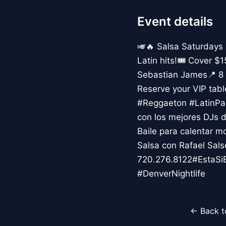
Event details
🎺🔥 Salsa Saturdays 
Latin hits!🎟️ Cover 
Sebastian James📍 8 P
Reserve your VIP ta
#Reggaeton #LatinPar
con los mejores DJs d
Baile para calentar 
Salsa con Rafael Sals
720.276.8122#EstaSi
#DenverNightlife
← Back t