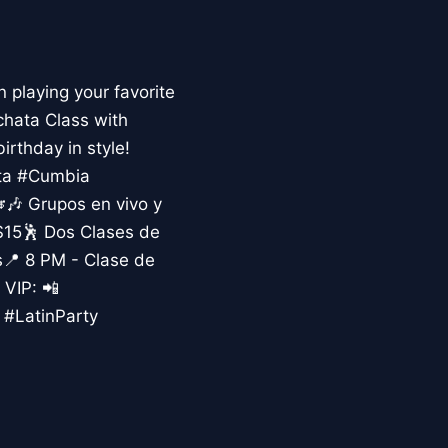
 playing your favorite
chata Class with
rthday in style!
ata #Cumbia
🎶 Grupos en vivo y
 $15🕺 Dos Clases de
s📍 8 PM - Clase de
 VIP: 📲
#LatinParty