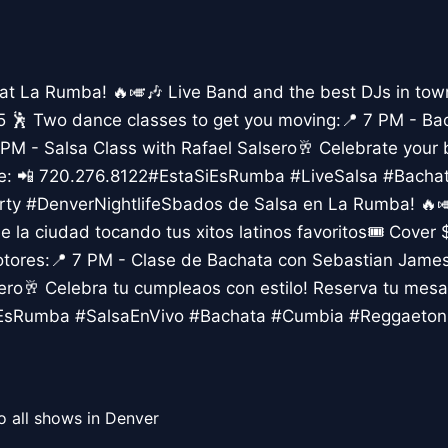
at La Rumba! 🔥🎺🎶 Live Band and the best DJs in town
$15 🕺 Two dance classes to get you moving:📍 7 PM - Ba
M - Salsa Class with Rafael Salsero🥂 Celebrate your bi
ble: 📲 720.276.8122#EstaSiEsRumba #LiveSalsa #Bach
ty #DenverNightlifeSbados de Salsa en La Rumba! 🔥🎺
e la ciudad tocando tus xitos latinos favoritos🎟️ Cover
motores:📍 7 PM - Clase de Bachata con Sebastian Jame
ero🥂 Celebra tu cumpleaos con estilo! Reserva tu mesa
EsRumba #SalsaEnVivo #Bachata #Cumbia #Reggaeton 
o all shows in Denver