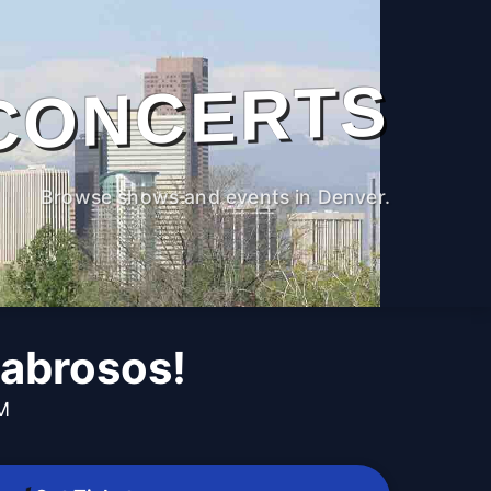
CONCERTS
Browse shows and events in Denver.
abrosos!
PM