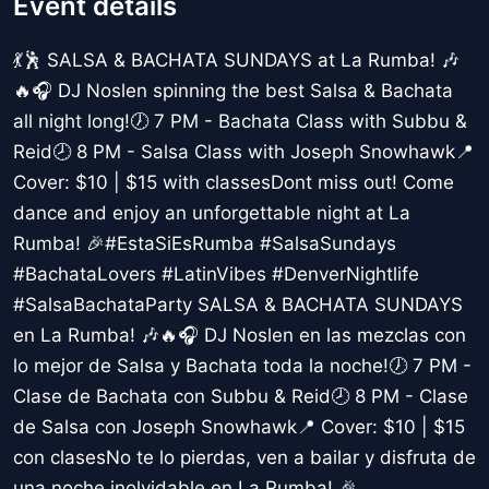
Event details
💃🕺 SALSA & BACHATA SUNDAYS at La Rumba! 🎶
🔥🎧 DJ Noslen spinning the best Salsa & Bachata
all night long!🕖 7 PM - Bachata Class with Subbu &
Reid🕗 8 PM - Salsa Class with Joseph Snowhawk📍
Cover: $10 | $15 with classesDont miss out! Come
dance and enjoy an unforgettable night at La
Rumba! 🎉#EstaSiEsRumba #SalsaSundays
#BachataLovers #LatinVibes #DenverNightlife
#SalsaBachataParty SALSA & BACHATA SUNDAYS
en La Rumba! 🎶🔥🎧 DJ Noslen en las mezclas con
lo mejor de Salsa y Bachata toda la noche!🕖 7 PM -
Clase de Bachata con Subbu & Reid🕗 8 PM - Clase
de Salsa con Joseph Snowhawk📍 Cover: $10 | $15
con clasesNo te lo pierdas, ven a bailar y disfruta de
una noche inolvidable en La Rumba! 🎉