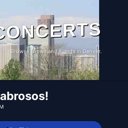
CONCERTS
Browse shows and events in Denver.
abrosos!
PM