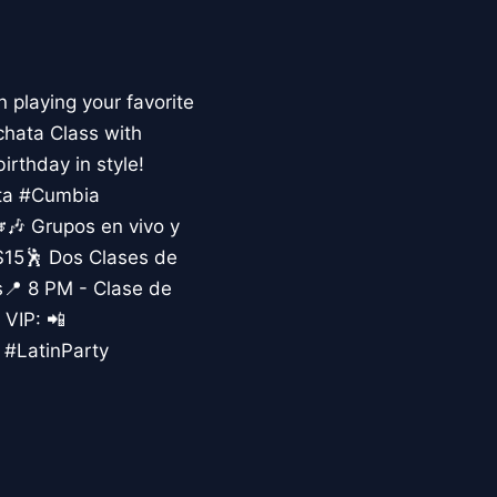
 playing your favorite
chata Class with
rthday in style!
ata #Cumbia
🎶 Grupos en vivo y
 $15🕺 Dos Clases de
s📍 8 PM - Clase de
 VIP: 📲
#LatinParty