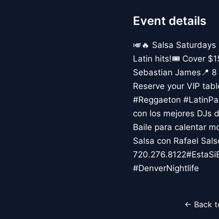
Event details
🎺🔥 Salsa Saturdays 
Latin hits!🎟️ Cover 
Sebastian James📍 8 P
Reserve your VIP ta
#Reggaeton #LatinPar
con los mejores DJs d
Baile para calentar 
Salsa con Rafael Sals
720.276.8122#EstaSi
#DenverNightlife
← Back t