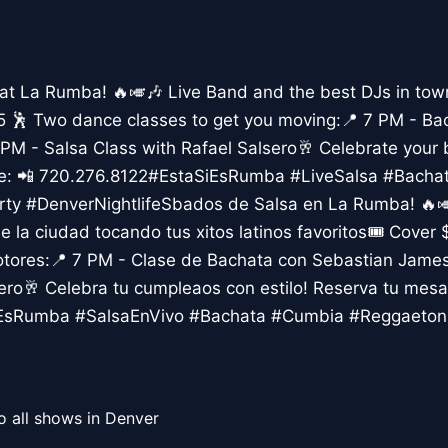
at La Rumba! 🔥🎺🎶 Live Band and the best DJs in town
$15 🕺 Two dance classes to get you moving:📍 7 PM - Ba
M - Salsa Class with Rafael Salsero🥂 Celebrate your bi
ble: 📲 720.276.8122#EstaSiEsRumba #LiveSalsa #Bach
ty #DenverNightlifeSbados de Salsa en La Rumba! 🔥🎺
e la ciudad tocando tus xitos latinos favoritos🎟️ Cover
motores:📍 7 PM - Clase de Bachata con Sebastian Jame
ero🥂 Celebra tu cumpleaos con estilo! Reserva tu mesa
EsRumba #SalsaEnVivo #Bachata #Cumbia #Reggaeton 
o all shows in Denver