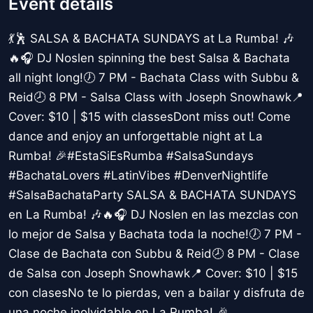
Event details
💃🕺 SALSA & BACHATA SUNDAYS at La Rumba! 🎶
🔥🎧 DJ Noslen spinning the best Salsa & Bachata
all night long!🕖 7 PM - Bachata Class with Subbu &
Reid🕗 8 PM - Salsa Class with Joseph Snowhawk📍
Cover: $10 | $15 with classesDont miss out! Come
dance and enjoy an unforgettable night at La
Rumba! 🎉#EstaSiEsRumba #SalsaSundays
#BachataLovers #LatinVibes #DenverNightlife
#SalsaBachataParty SALSA & BACHATA SUNDAYS
en La Rumba! 🎶🔥🎧 DJ Noslen en las mezclas con
lo mejor de Salsa y Bachata toda la noche!🕖 7 PM -
Clase de Bachata con Subbu & Reid🕗 8 PM - Clase
de Salsa con Joseph Snowhawk📍 Cover: $10 | $15
con clasesNo te lo pierdas, ven a bailar y disfruta de
una noche inolvidable en La Rumba! 🎉