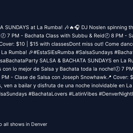
A SUNDAYS at La Rumba! 🎶🔥🎧 DJ Noslen spinning th
g!🕖 7 PM - Bachata Class with Subbu & Reid🕗 8 PM - S
ver: $10 | $15 with classesDont miss out! Come danc
 at La Rumba! 🎉#EstaSiEsRumba #SalsaSundays #Bacha
alsaBachataParty SALSA & BACHATA SUNDAYS en La R
 con lo mejor de Salsa y Bachata toda la noche!🕖 7 P
 PM - Clase de Salsa con Joseph Snowhawk📍 Cover: $
s, ven a bailar y disfruta de una noche inolvidable en L
saSundays #BachataLovers #LatinVibes #DenverNightl
o all shows in Denver