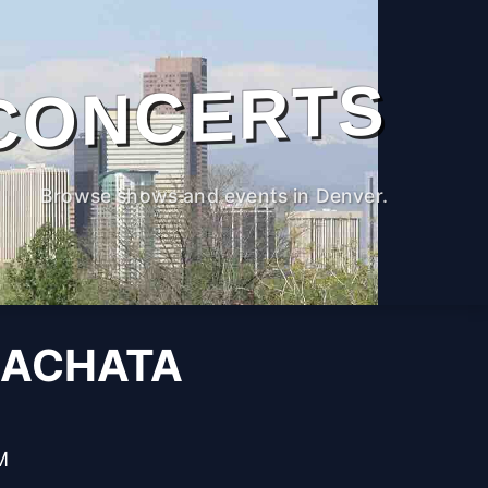
CONCERTS
Browse shows and events in Denver.
BACHATA
M