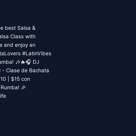
e best Salsa &
alsa Class with
e and enjoy an
taLovers #LatinVibes
umba! 🎶🔥🎧 DJ
M - Clase de Bachata
10 | $15 con
a Rumba! 🎉
ife