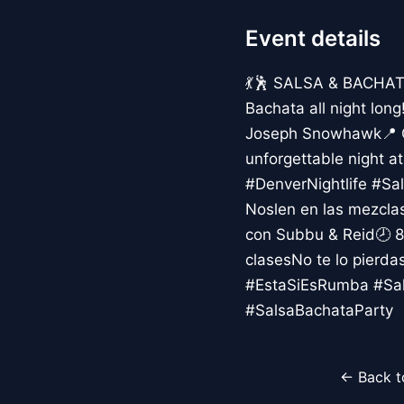
Event details
💃🕺 SALSA & BACHAT
Bachata all night lon
Joseph Snowhawk📍 Co
unforgettable night
#DenverNightlife #S
Noslen en las mezclas
con Subbu & Reid🕗 8
clasesNo te lo pierda
#EstaSiEsRumba #Sal
#SalsaBachataParty
← Back t