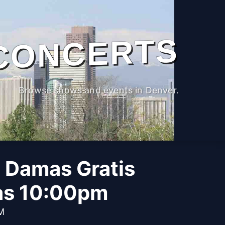
CONCERTS
Browse shows and events in Denver.
 Damas Gratis
las 10:00pm
PM