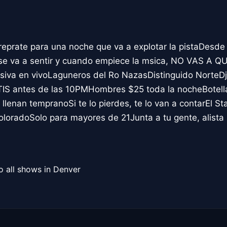
prate para una noche que va a explotar la pistaDesde 
 se va a sentir y cuando empiece la msica, NO VAS A 
iva en vivoLaguneros del Ro NazasDistinguido NorteDj
IS antes de las 10PMHombres $25 toda la nocheBotell
 llenan tempranoSi te lo pierdes, te lo van a contarEl 
oloradoSolo para mayores de 21Junta a tu gente, alista
o all shows in Denver